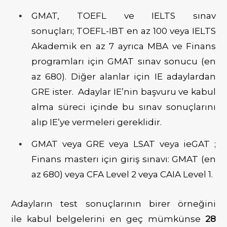
GMAT, TOEFL ve IELTS sınav
sonuçları;
TOEFL-IBT en az 100 veya IELTS
Akademik en az 7 ayrıca
MBA ve Finans
programları için GMAT sınav sonucu (en
az 680). Diğer alanlar için IE adaylardan
GRE ister. Adaylar IE’nin başvuru ve kabul
alma süreci içinde bu sınav sonuçlarını
alıp IE’ye vermeleri gereklidir.
GMAT veya GRE veya LSAT veya ieGAT ;
Finans masterı için giriş sınavı: GMAT (en
az 680) veya CFA Level 2 veya CAIA Level 1.
Adayların
test sonuçlarının
birer örneğini
ile
kabul belgelerini
en geç mümkünse
28