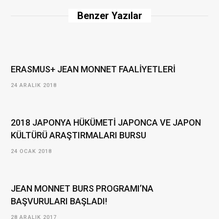
i
Benzer Yazılar
t
e
ERASMUS+ JEAN MONNET FAALİYETLERİ
24 ARALIK 2018
2018 JAPONYA HÜKÜMETİ JAPONCA VE JAPON
KÜLTÜRÜ ARAŞTIRMALARI BURSU
24 OCAK 2018
JEAN MONNET BURS PROGRAMI’NA
BAŞVURULARI BAŞLADI!
28 ARALIK 2017