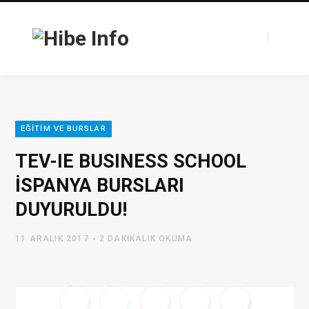
F
T
EĞITIM VE BURSLAR
a
w
TEV-IE BUSINESS SCHOOL
İSPANYA BURSLARI
DUYURULDU!
c
i
11 ARALIK 2017
2 DAKIKALIK OKUMA
e
t