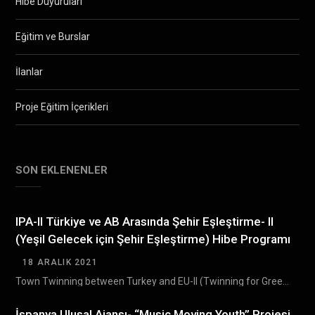
Hibe Duyuruları
Eğitim ve Burslar
İlanlar
Proje Eğitim İçerikleri
SON EKLENENLER
IPA-II Türkiye ve AB Arasında Şehir Eşleştirme- II
(Yeşil Gelecek için Şehir Eşleştirme) Hibe Programı
18 ARALIK 2021
Town Twinning between Turkey and EU-II (Twinning for Green Future) Grant Scheme (TTGS- II) Türkiye…
İspanya Ulusal Ajansı- “Music Moving Youth” Projesi