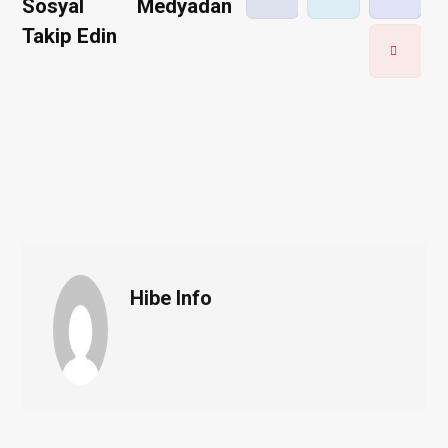
Sosyal Medyadan
Takip Edin
Hibe Info
W
e
b
s