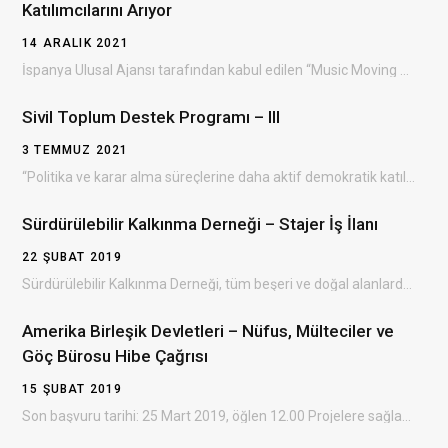
Katılımcılarını Arıyor
14 ARALIK 2021
İspanya Ulusal Ajansı tarafından kabul edilen “Music Moving Youth ” Erasmus+ projesinin Bulgaristan’da gerçekleşecek olan…
Sivil Toplum Destek Programı – III
3 TEMMUZ 2021
“Politika ve karar alma süreçlerine daha aktif demokratik katılım yoluyla sivil toplumun gelişiminin desteklenmesi” amacıyla…
Sürdürülebilir Kalkınma Derneği – Stajer İş İlanı
22 ŞUBAT 2019
Sürdürülebilir Kalkınma Derneği, tüm beşeri ve doğal alanlarda çevresel, ekonomik ve sosyal kalkınmayı sağlayan, dezavantajlı…
Amerika Birleşik Devletleri – Nüfus, Mülteciler ve
Göç Bürosu Hibe Çağrısı
15 ŞUBAT 2019
Son başvuru tarihi: 25 Mart 2019, öğlen 12.00 Projelere sağlanacak destek: 300.000 – 3.500.000 ABD doları…