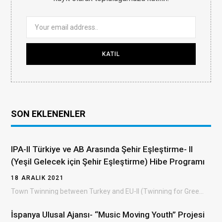
SON EKLENENLER
IPA-II Türkiye ve AB Arasında Şehir Eşleştirme- II
(Yeşil Gelecek için Şehir Eşleştirme) Hibe Programı
18 ARALIK 2021
Town Twinning between Turkey and EU-II (Twinning for Green Future) Grant Scheme (TTGS- II) Türkiye…
İspanya Ulusal Ajansı- “Music Moving Youth” Projesi