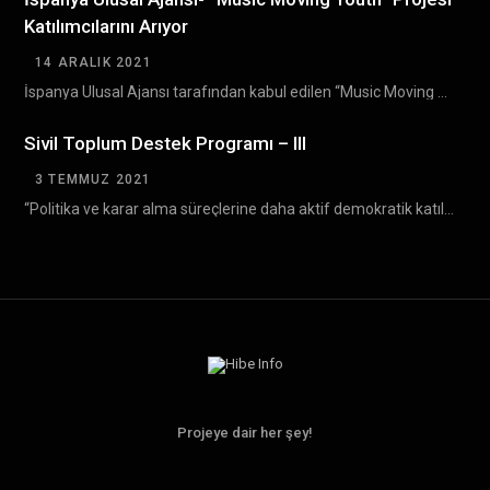
Katılımcılarını Arıyor
14 ARALIK 2021
İspanya Ulusal Ajansı tarafından kabul edilen “Music Moving Youth ” Erasmus+ projesinin Bulgaristan’da gerçekleşecek olan…
Sivil Toplum Destek Programı – III
3 TEMMUZ 2021
“Politika ve karar alma süreçlerine daha aktif demokratik katılım yoluyla sivil toplumun gelişiminin desteklenmesi” amacıyla…
Projeye dair her şey!