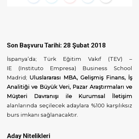
b
t
Son Başvuru Tarihi: 28 Şubat 2018
İspanya’da; Türk Eğitim Vakıf (TEV) –
o
e
IE (Instituto Empresa) Business School
Madrid;
Uluslararası MBA, Gelişmiş Finans, İş
Analitiği ve Büyük Veri, Pazar Araştırmaları ve
o
r
Müşteri Davranışı ile Kurumsal
İletişim
alanlarında seçilecek adaylara %100 karşılıksız
burs imkanı sağlanacaktır.
k
Aday Nitelikleri