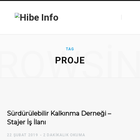
F
T
ROWSI
TAG
PROJE
a
w
c
i
Sürdürülebilir Kalkınma Derneği –
Stajer İş İlanı
e
t
22 ŞUBAT 2019
2 DAKIKALIK OKUMA