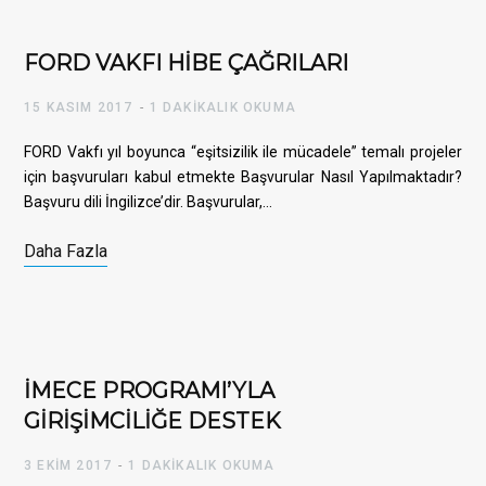
FORD VAKFI HİBE ÇAĞRILARI
15 KASIM 2017
1 DAKIKALIK OKUMA
FORD Vakfı yıl boyunca “eşitsizilik ile mücadele” temalı projeler
için başvuruları kabul etmekte Başvurular Nasıl Yapılmaktadır?
Başvuru dili İngilizce’dir. Başvurular,…
Daha Fazla
İMECE PROGRAMI’YLA
GİRİŞİMCİLİĞE DESTEK
3 EKIM 2017
1 DAKIKALIK OKUMA