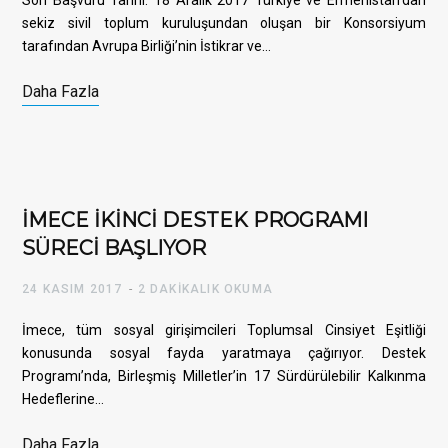
Son Başvuru Tarihi: 18 Aralık 2017 Türkiye ve Ermenistan’dan
sekiz sivil toplum kuruluşundan oluşan bir Konsorsiyum
tarafından Avrupa Birliği’nin İstikrar ve…
Daha Fazla
İMECE İKİNCİ DESTEK PROGRAMI
SÜRECİ BAŞLIYOR
24 KASIM 2017
2 DAKIKALIK OKUMA
İmece, tüm sosyal girişimcileri Toplumsal Cinsiyet Eşitliği
konusunda sosyal fayda yaratmaya çağırıyor. Destek
Programı’nda, Birleşmiş Milletler’in 17 Sürdürülebilir Kalkınma
Hedeflerine…
Daha Fazla