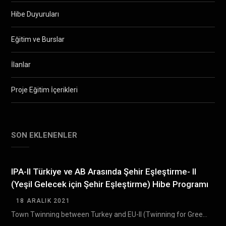
Hibe Duyuruları
Eğitim ve Burslar
İlanlar
Proje Eğitim İçerikleri
SON EKLENENLER
IPA-II Türkiye ve AB Arasında Şehir Eşleştirme- II
(Yeşil Gelecek için Şehir Eşleştirme) Hibe Programı
18 ARALIK 2021
Town Twinning between Turkey and EU-II (Twinning for Green Future) Grant Scheme (TTGS- II) Türkiye…