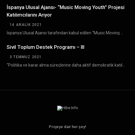
İspanya Ulusal Ajansı- “Music Moving Youth” Projesi
Katılımcılarını Arıyor
14 ARALIK 2021
İspanya Ulusal Ajansı tarafından kabul edilen “Music Moving Youth ” Erasmus+ projesinin Bulgaristan’da gerçekleşecek olan…
Sivil Toplum Destek Programı – III
3 TEMMUZ 2021
“Politika ve karar alma süreçlerine daha aktif demokratik katılım yoluyla sivil toplumun gelişiminin desteklenmesi” amacıyla…
Projeye dair her şey!