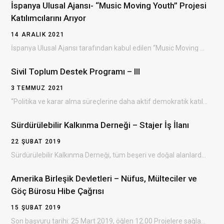
İspanya Ulusal Ajansı- “Music Moving Youth” Projesi
Katılımcılarını Arıyor
14 ARALIK 2021
İspanya Ulusal Ajansı tarafından kabul edilen “Music Moving Youth ” Erasmus+ projesinin Bulgaristan’da gerçekleşecek olan…
Sivil Toplum Destek Programı – III
3 TEMMUZ 2021
“Politika ve karar alma süreçlerine daha aktif demokratik katılım yoluyla sivil toplumun gelişiminin desteklenmesi” amacıyla…
Sürdürülebilir Kalkınma Derneği – Stajer İş İlanı
22 ŞUBAT 2019
Sürdürülebilir Kalkınma Derneği, tüm beşeri ve doğal alanlarda çevresel, ekonomik ve sosyal kalkınmayı sağlayan, dezavantajlı…
Amerika Birleşik Devletleri – Nüfus, Mülteciler ve
Göç Bürosu Hibe Çağrısı
15 ŞUBAT 2019
Son başvuru tarihi: 25 Mart 2019, öğlen 12.00 Projelere sağlanacak destek: 300.000 – 3.500.000 ABD doları…