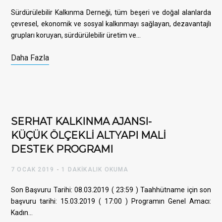
Sürdürülebilir Kalkınma Derneği, tüm beşeri ve doğal alanlarda
çevresel, ekonomik ve sosyal kalkınmayı sağlayan, dezavantajlı
grupları koruyan, sürdürülebilir üretim ve…
b
t
Daha Fazla
o
e
SERHAT KALKINMA AJANSI-
KÜÇÜK ÖLÇEKLİ ALTYAPI MALİ
o
r
DESTEK PROGRAMI
7 OCAK 2019
1 DAKIKALIK OKUMA
Son Başvuru Tarihi: 08.03.2019 ( 23:59 ) Taahhütname için son
k
başvuru tarihi: 15.03.2019 ( 17:00 ) Programın Genel Amacı:
Kadın…