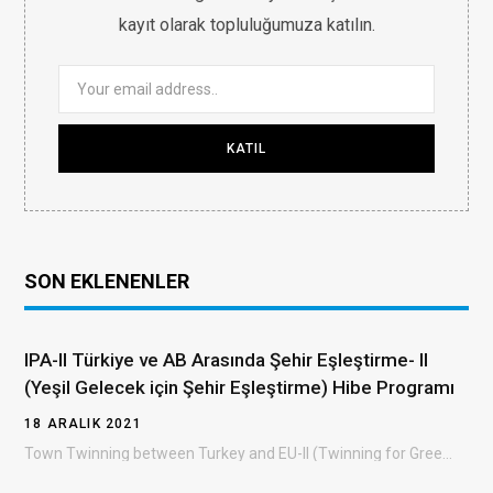
kayıt olarak topluluğumuza katılın.
SON EKLENENLER
IPA-II Türkiye ve AB Arasında Şehir Eşleştirme- II
(Yeşil Gelecek için Şehir Eşleştirme) Hibe Programı
18 ARALIK 2021
Town Twinning between Turkey and EU-II (Twinning for Green Future) Grant Scheme (TTGS- II) Türkiye…