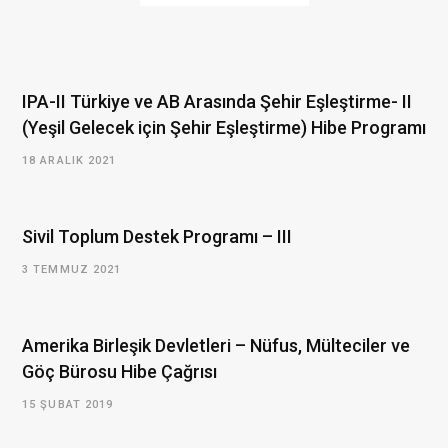
t
e
IPA-II Türkiye ve AB Arasında Şehir Eşleştirme- II
(Yeşil Gelecek için Şehir Eşleştirme) Hibe Programı
18 ARALIK 2021
Sivil Toplum Destek Programı – III
3 TEMMUZ 2021
Amerika Birleşik Devletleri – Nüfus, Mülteciler ve
Göç Bürosu Hibe Çağrısı
15 ŞUBAT 2019