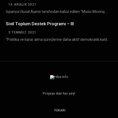
14 ARALIK 2021
İspanya Ulusal Ajansı tarafından kabul edilen “Music Moving Youth ” Erasmus+ projesinin Bulgaristan’da gerçekleşecek olan…
Sivil Toplum Destek Programı – III
3 TEMMUZ 2021
“Politika ve karar alma süreçlerine daha aktif demokratik katılım yoluyla sivil toplumun gelişiminin desteklenmesi” amacıyla…
Projeye dair her şey!
YUKARI