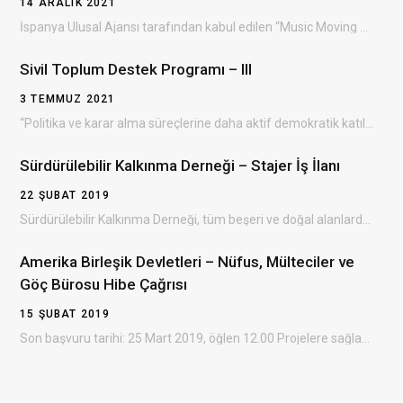
14 ARALIK 2021
İspanya Ulusal Ajansı tarafından kabul edilen “Music Moving Youth ” Erasmus+ projesinin Bulgaristan’da gerçekleşecek olan…
Sivil Toplum Destek Programı – III
3 TEMMUZ 2021
“Politika ve karar alma süreçlerine daha aktif demokratik katılım yoluyla sivil toplumun gelişiminin desteklenmesi” amacıyla…
Sürdürülebilir Kalkınma Derneği – Stajer İş İlanı
22 ŞUBAT 2019
Sürdürülebilir Kalkınma Derneği, tüm beşeri ve doğal alanlarda çevresel, ekonomik ve sosyal kalkınmayı sağlayan, dezavantajlı…
Amerika Birleşik Devletleri – Nüfus, Mülteciler ve
Göç Bürosu Hibe Çağrısı
15 ŞUBAT 2019
Son başvuru tarihi: 25 Mart 2019, öğlen 12.00 Projelere sağlanacak destek: 300.000 – 3.500.000 ABD doları…