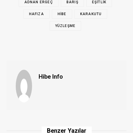
ADNAN ERGEÇ
BARIŞ
EŞITLIK
HAFIZA
HIBE
KARAKUTU
YÜZLEŞME
Hibe Info
W
e
b
s
i
Benzer Yazılar