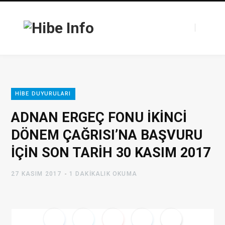
F
T
HIBE DUYURULARI
a
w
ADNAN ERGEÇ FONU İKİNCİ
DÖNEM ÇAĞRISI’NA BAŞVURU
İÇİN SON TARİH 30 KASIM 2017
c
i
27 KASIM 2017
1 DAKIKALIK OKUMA
e
t