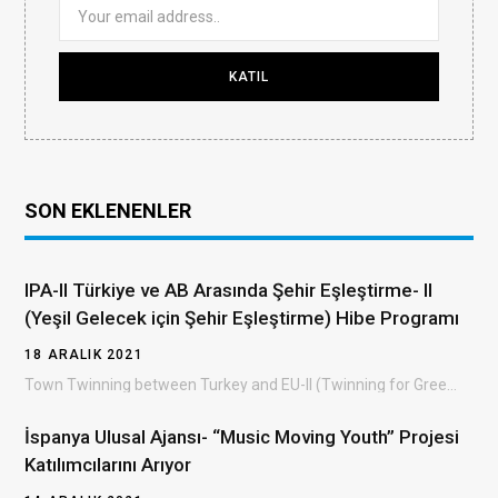
SON EKLENENLER
IPA-II Türkiye ve AB Arasında Şehir Eşleştirme- II
(Yeşil Gelecek için Şehir Eşleştirme) Hibe Programı
18 ARALIK 2021
Town Twinning between Turkey and EU-II (Twinning for Green Future) Grant Scheme (TTGS- II) Türkiye…
İspanya Ulusal Ajansı- “Music Moving Youth” Projesi
Katılımcılarını Arıyor