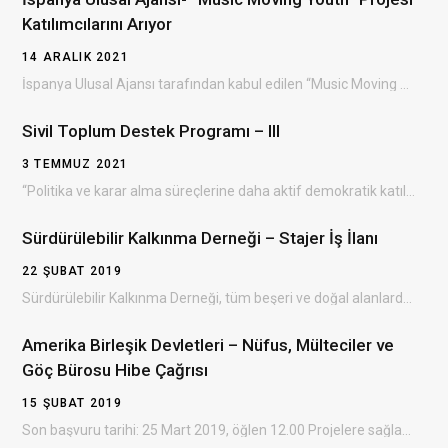
Katılımcılarını Arıyor
14 ARALIK 2021
İspanya Ulusal Ajansı tarafından kabul edilen “Music Moving Youth ” Erasmus+ projesinin Bulgaristan’da gerçekleşecek olan…
Sivil Toplum Destek Programı – III
3 TEMMUZ 2021
“Politika ve karar alma süreçlerine daha aktif demokratik katılım yoluyla sivil toplumun gelişiminin desteklenmesi” amacıyla…
Sürdürülebilir Kalkınma Derneği – Stajer İş İlanı
22 ŞUBAT 2019
Sürdürülebilir Kalkınma Derneği, tüm beşeri ve doğal alanlarda çevresel, ekonomik ve sosyal kalkınmayı sağlayan, dezavantajlı…
Amerika Birleşik Devletleri – Nüfus, Mülteciler ve
Göç Bürosu Hibe Çağrısı
15 ŞUBAT 2019
Son başvuru tarihi: 25 Mart 2019, öğlen 12.00 Projelere sağlanacak destek: 300.000 – 3.500.000 ABD doları…