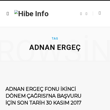
F
T
a
w
c
i
e
t
b
t
o
e
o
r
ROWSI
k
TAG
ADNAN ERGEÇ
ADNAN ERGEÇ FONU İKİNCİ
DÖNEM ÇAĞRISI’NA BAŞVURU
İÇİN SON TARİH 30 KASIM 2017