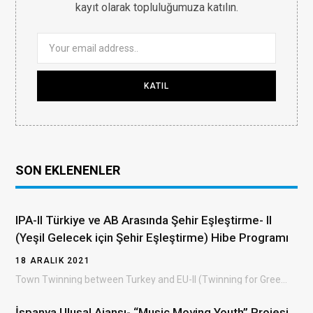
kayıt olarak topluluğumuza katılın.
SON EKLENENLER
IPA-II Türkiye ve AB Arasında Şehir Eşleştirme- II
(Yeşil Gelecek için Şehir Eşleştirme) Hibe Programı
18 ARALIK 2021
Town Twinning between Turkey and EU-II (Twinning for Green Future) Grant Scheme (TTGS- II) Türkiye…
İspanya Ulusal Ajansı- “Music Moving Youth” Projesi