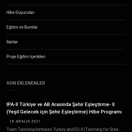
Hibe Duyuruları
Eğitim ve Burslar
İlanlar
Proje Eğitim İçerikleri
SON EKLENENLER
IPA-II Türkiye ve AB Arasında Şehir Eşleştirme- II
(Yeşil Gelecek için Şehir Eşleştirme) Hibe Programı
18 ARALIK 2021
Town Twinning between Turkey and EU-II (Twinning for Green Future) Grant Scheme (TTGS- II) Türkiye…