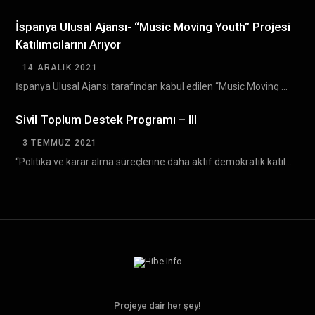
İspanya Ulusal Ajansı- “Music Moving Youth” Projesi
Katılımcılarını Arıyor
14 ARALIK 2021
İspanya Ulusal Ajansı tarafından kabul edilen “Music Moving Youth ” Erasmus+ projesinin Bulgaristan’da gerçekleşecek olan…
Sivil Toplum Destek Programı – III
3 TEMMUZ 2021
“Politika ve karar alma süreçlerine daha aktif demokratik katılım yoluyla sivil toplumun gelişiminin desteklenmesi” amacıyla…
Projeye dair her şey!