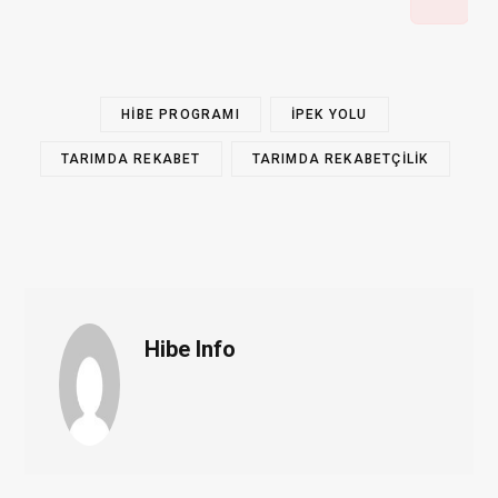
HIBE PROGRAMI
IPEK YOLU
TARIMDA REKABET
TARIMDA REKABETÇILIK
Hibe Info
W
e
b