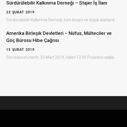
Sürdürülebilir Kalkınma Derneği – Stajer İş İlanı
22 ŞUBAT 2019
Sürdürülebilir Kalkınma Derneği, tüm beşeri ve doğal alanlarda çevresel, ekonomik ve sosyal kalkınmayı sağlayan, dezavantajlı…
Amerika Birleşik Devletleri – Nüfus, Mülteciler ve
Göç Bürosu Hibe Çağrısı
15 ŞUBAT 2019
Son başvuru tarihi: 25 Mart 2019, öğlen 12.00 Projelere sağlanacak destek: 300.000 – 3.500.000 ABD doları…