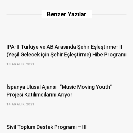
s
i
Benzer Yazılar
t
e
IPA-II Türkiye ve AB Arasında Şehir Eşleştirme- II
(Yeşil Gelecek için Şehir Eşleştirme) Hibe Programı
18 ARALIK 2021
İspanya Ulusal Ajansı- “Music Moving Youth”
Projesi Katılımcılarını Arıyor
14 ARALIK 2021
Sivil Toplum Destek Programı – III