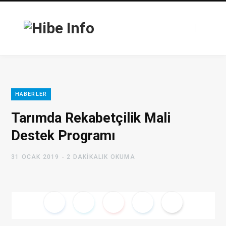
F
T
HABERLER
a
w
Tarımda Rekabetçilik Mali
Destek Programı
31 OCAK 2019
2 DAKIKALIK OKUMA
c
i
e
t