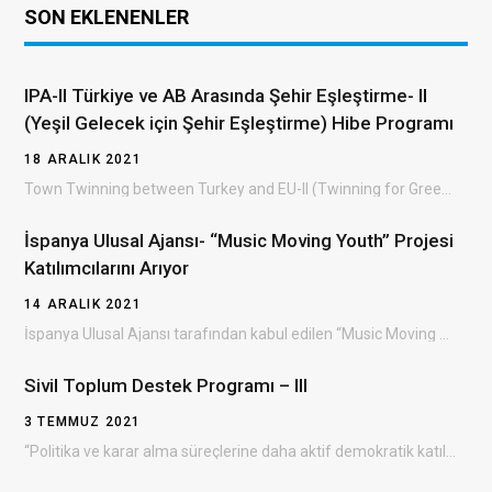
SON EKLENENLER
IPA-II Türkiye ve AB Arasında Şehir Eşleştirme- II
(Yeşil Gelecek için Şehir Eşleştirme) Hibe Programı
18 ARALIK 2021
Town Twinning between Turkey and EU-II (Twinning for Green Future) Grant Scheme (TTGS- II) Türkiye…
İspanya Ulusal Ajansı- “Music Moving Youth” Projesi
Katılımcılarını Arıyor
14 ARALIK 2021
İspanya Ulusal Ajansı tarafından kabul edilen “Music Moving Youth ” Erasmus+ projesinin Bulgaristan’da gerçekleşecek olan…
Sivil Toplum Destek Programı – III
3 TEMMUZ 2021
“Politika ve karar alma süreçlerine daha aktif demokratik katılım yoluyla sivil toplumun gelişiminin desteklenmesi” amacıyla…