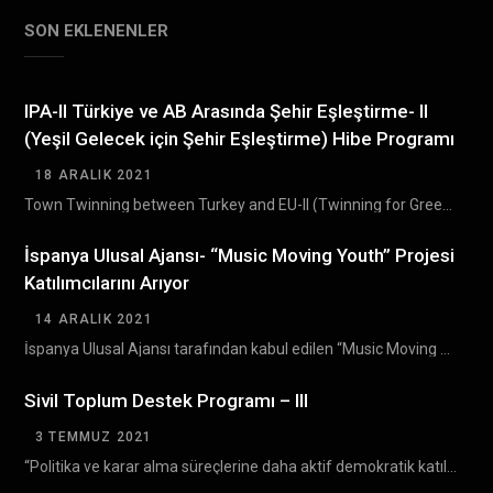
SON EKLENENLER
IPA-II Türkiye ve AB Arasında Şehir Eşleştirme- II
(Yeşil Gelecek için Şehir Eşleştirme) Hibe Programı
18 ARALIK 2021
Town Twinning between Turkey and EU-II (Twinning for Green Future) Grant Scheme (TTGS- II) Türkiye…
İspanya Ulusal Ajansı- “Music Moving Youth” Projesi
Katılımcılarını Arıyor
14 ARALIK 2021
İspanya Ulusal Ajansı tarafından kabul edilen “Music Moving Youth ” Erasmus+ projesinin Bulgaristan’da gerçekleşecek olan…
Sivil Toplum Destek Programı – III
3 TEMMUZ 2021
“Politika ve karar alma süreçlerine daha aktif demokratik katılım yoluyla sivil toplumun gelişiminin desteklenmesi” amacıyla…