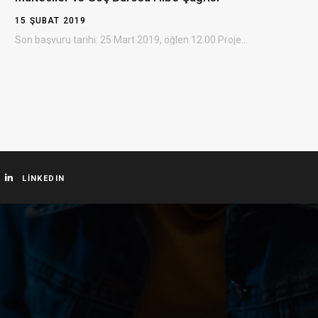
15 ŞUBAT 2019
Son başvuru tarihi: 25 Mart 2019, öğlen 12.00 Projelere sağlanacak destek: 300.000 – 3.500.000 ABD doları…
LINKEDIN