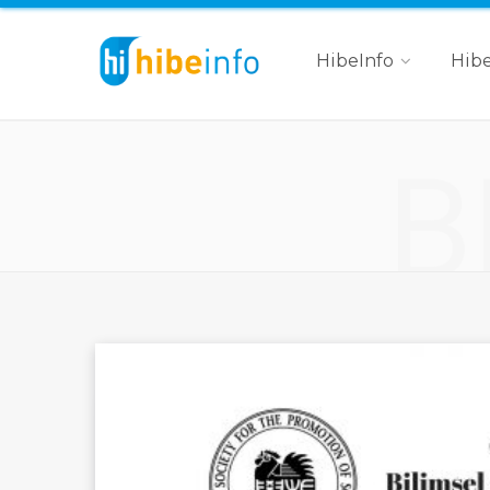
HibeInfo
Hibe
B