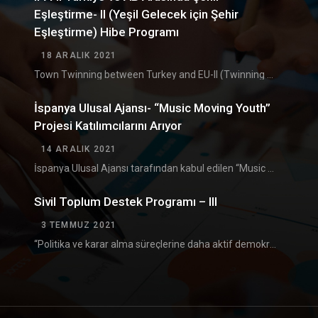
Eşleştirme- II (Yeşil Gelecek için Şehir
Eşleştirme) Hibe Programı
18 ARALIK 2021
Town Twinning between Turkey and EU-II (Twinning for Green Future) Grant Scheme (TTGS- II) Türkiye…
İspanya Ulusal Ajansı- “Music Moving Youth”
Projesi Katılımcılarını Arıyor
14 ARALIK 2021
İspanya Ulusal Ajansı tarafından kabul edilen “Music Moving Youth ” Erasmus+ projesinin Bulgaristan’da gerçekleşecek olan…
Sivil Toplum Destek Programı – III
3 TEMMUZ 2021
“Politika ve karar alma süreçlerine daha aktif demokratik katılım yoluyla sivil toplumun gelişiminin desteklenmesi” amacıyla…