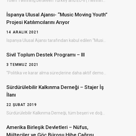
Town Twinning between Turkey and EU-II (Twinning for Green Future) Grant Scheme (TTGS- II) Türkiye…
İspanya Ulusal Ajansı- “Music Moving Youth”
Projesi Katılımcılarını Arıyor
14 ARALIK 2021
İspanya Ulusal Ajansı tarafından kabul edilen “Music Moving Youth ” Erasmus+ projesinin Bulgaristan’da gerçekleşecek olan…
Sivil Toplum Destek Programı – III
3 TEMMUZ 2021
“Politika ve karar alma süreçlerine daha aktif demokratik katılım yoluyla sivil toplumun gelişiminin desteklenmesi” amacıyla…
Sürdürülebilir Kalkınma Derneği – Stajer İş
İlanı
22 ŞUBAT 2019
Sürdürülebilir Kalkınma Derneği, tüm beşeri ve doğal alanlarda çevresel, ekonomik ve sosyal kalkınmayı sağlayan, dezavantajlı…
Amerika Birleşik Devletleri – Nüfus,
Mülteciler ve Göç Bürosu Hibe Çağrısı