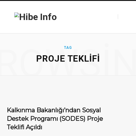
F
T
ROWSI
TAG
PROJE TEKLIFI
a
w
c
i
Kalkınma Bakanlığı’ndan Sosyal
Destek Programı (SODES) Proje
Teklifi Açıldı
e
t