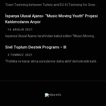
Town Twinning between Turkey and EU-II (Twinning for Green Future) Grant Scheme (TTGS- II) Türkiye…
İspanya Ulusal Ajansı- “Music Moving Youth” Projesi
Katılımcılarını Arıyor
14 ARALIK 2021
İspanya Ulusal Ajansı tarafından kabul edilen “Music Moving Youth ” Erasmus+ projesinin Bulgaristan’da gerçekleşecek olan…
Sivil Toplum Destek Programı – III
3 TEMMUZ 2021
“Politika ve karar alma süreçlerine daha aktif demokratik katılım yoluyla sivil toplumun gelişiminin desteklenmesi” amacıyla…