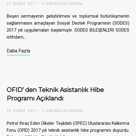
27 ŞUBAT 2017
3 DAKIKALIK OKUMA
Beşeri sermayenin geliştirilmesi ve toplumsal bütünleşmenin
sağlanmasını amaçlayan Sosyal Destek Programının (SODES)
b
t
2017 yılı uygulamaları başlamıştır. SODES BİLEŞENLERİ SODES
istihdam,…
Daha Fazla
o
e
OFID’ den Teknik Asistanlık Hibe
o
r
Programı Açıklandı
23 ŞUBAT 2017
1 DAKIKALIK OKUMA
k
Petrol İhraç Eden Ülkeler Teşkilatı (OPEC) Uluslararası Kalkınma
Fonu (OFID) 2017 yılı teknik asistanlık hibe programını duyurdu.