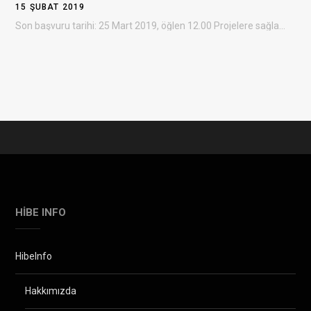
15 ŞUBAT 2019
Son başvuru tarihi: 25 Mart 2019, öğlen 12.00 Projelere sağlanacak destek: 300.000 – 3.500.000 ABD doları…
HIBE INFO
HibeInfo
Hakkımızda