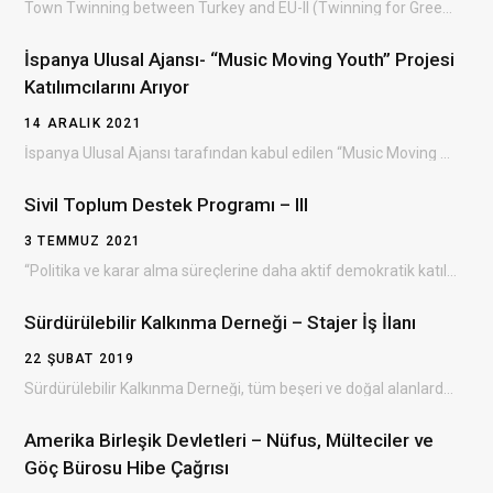
Town Twinning between Turkey and EU-II (Twinning for Green Future) Grant Scheme (TTGS- II) Türkiye…
İspanya Ulusal Ajansı- “Music Moving Youth” Projesi
Katılımcılarını Arıyor
14 ARALIK 2021
İspanya Ulusal Ajansı tarafından kabul edilen “Music Moving Youth ” Erasmus+ projesinin Bulgaristan’da gerçekleşecek olan…
Sivil Toplum Destek Programı – III
3 TEMMUZ 2021
“Politika ve karar alma süreçlerine daha aktif demokratik katılım yoluyla sivil toplumun gelişiminin desteklenmesi” amacıyla…
Sürdürülebilir Kalkınma Derneği – Stajer İş İlanı
22 ŞUBAT 2019
Sürdürülebilir Kalkınma Derneği, tüm beşeri ve doğal alanlarda çevresel, ekonomik ve sosyal kalkınmayı sağlayan, dezavantajlı…
Amerika Birleşik Devletleri – Nüfus, Mülteciler ve
Göç Bürosu Hibe Çağrısı