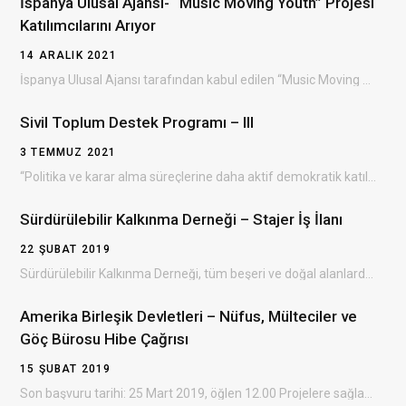
İspanya Ulusal Ajansı- “Music Moving Youth” Projesi
Katılımcılarını Arıyor
14 ARALIK 2021
İspanya Ulusal Ajansı tarafından kabul edilen “Music Moving Youth ” Erasmus+ projesinin Bulgaristan’da gerçekleşecek olan…
Sivil Toplum Destek Programı – III
3 TEMMUZ 2021
“Politika ve karar alma süreçlerine daha aktif demokratik katılım yoluyla sivil toplumun gelişiminin desteklenmesi” amacıyla…
Sürdürülebilir Kalkınma Derneği – Stajer İş İlanı
22 ŞUBAT 2019
Sürdürülebilir Kalkınma Derneği, tüm beşeri ve doğal alanlarda çevresel, ekonomik ve sosyal kalkınmayı sağlayan, dezavantajlı…
Amerika Birleşik Devletleri – Nüfus, Mülteciler ve
Göç Bürosu Hibe Çağrısı
15 ŞUBAT 2019
Son başvuru tarihi: 25 Mart 2019, öğlen 12.00 Projelere sağlanacak destek: 300.000 – 3.500.000 ABD doları…