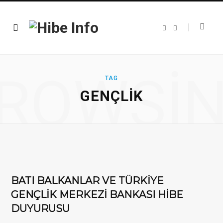
F
T
a
w
c
i
e
t
b
t
o
e
o
r
ROWSI
k
TAG
GENÇLIK
​BATI BALKANLAR VE TÜRKİYE
GENÇLİK MERKEZİ BANKASI HİBE
DUYURUSU