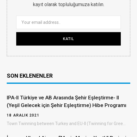
kayıt olarak topluluğumuza katılın.
SON EKLENENLER
IPA-II Türkiye ve AB Arasında Şehir Eşleştirme- II
(Yeşil Gelecek için Şehir Eşleştirme) Hibe Programı
18 ARALIK 2021
Town Twinning between Turkey and EU-II (Twinning for Green Future) Grant Scheme (TTGS- II) Türkiye…