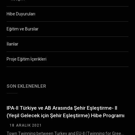
Hibe Duyuruları
Eğitim ve Burslar
İlanlar
Proje Eğitim İçerikleri
SON EKLENENLER
IPA-II Türkiye ve AB Arasında Şehir Eşleştirme- II
(Yeşil Gelecek için Şehir Eşleştirme) Hibe Programı
18 ARALIK 2021
Town Twinning between Turkey and EU-II (Twinning for Green Future) Grant Scheme (TTGS- II) Türkiye…