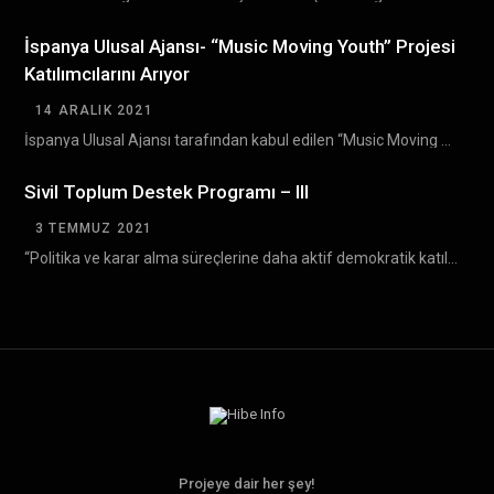
İspanya Ulusal Ajansı- “Music Moving Youth” Projesi
Katılımcılarını Arıyor
14 ARALIK 2021
İspanya Ulusal Ajansı tarafından kabul edilen “Music Moving Youth ” Erasmus+ projesinin Bulgaristan’da gerçekleşecek olan…
Sivil Toplum Destek Programı – III
3 TEMMUZ 2021
“Politika ve karar alma süreçlerine daha aktif demokratik katılım yoluyla sivil toplumun gelişiminin desteklenmesi” amacıyla…
Projeye dair her şey!