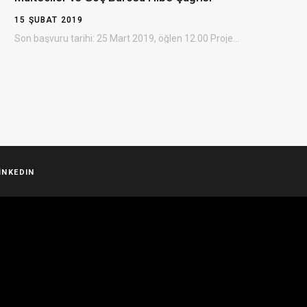
15 ŞUBAT 2019
Son başvuru tarihi: 25 Mart 2019, öğlen 12.00 Projelere sağlanacak destek: 300.000 – 3.500.000 ABD doları…
INKEDIN