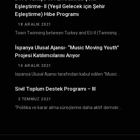
Eşleştirme- II (Yeşil Gelecek için Şehir
Eşleştirme) Hibe Programı
18 ARALIK 2021
Town Twinning between Turkey and EU-II (Twinning for Green Future) Grant Scheme (TTGS- II) Türkiye…
İspanya Ulusal Ajansı- “Music Moving Youth”
Projesi Katılımcılarını Arıyor
14 ARALIK 2021
İspanya Ulusal Ajansı tarafından kabul edilen “Music Moving Youth ” Erasmus+ projesinin Bulgaristan’da gerçekleşecek olan…
Sivil Toplum Destek Programı – III
3 TEMMUZ 2021
“Politika ve karar alma süreçlerine daha aktif demokratik katılım yoluyla sivil toplumun gelişiminin desteklenmesi” amacıyla…