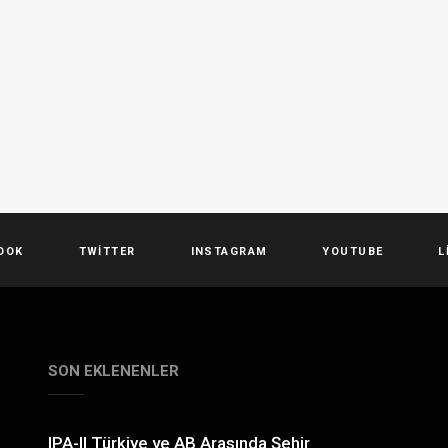
OOK
TWITTER
INSTAGRAM
YOUTUBE
L
SON EKLENENLER
IPA-II Türkiye ve AB Arasında Şehir