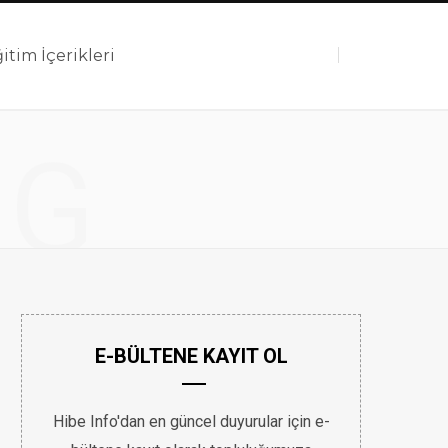
itim İçerikleri
F
T
I
Y
L
NG
a
w
n
o
i
c
i
s
u
n
E-BÜLTENE KAYIT OL
Hibe Info'dan en güncel duyurular için e-
e
t
t
T
k