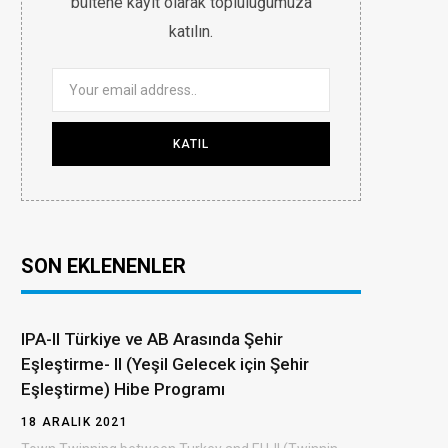
bültene kayıt olarak topluluğumuza
katılın.
b
t
a
u
e
o
e
g
b
d
SON EKLENENLER
o
r
r
e
I
IPA-II Türkiye ve AB Arasında Şehir
Eşleştirme- II (Yeşil Gelecek için Şehir
Eşleştirme) Hibe Programı
k
a
n
18 ARALIK 2021