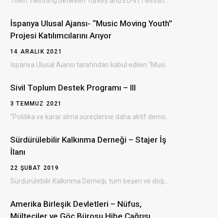
Town Twinning between Turkey and EU-II (Twinning for Green Future) Grant Scheme (TTGS- II) Türkiye…
İspanya Ulusal Ajansı- “Music Moving Youth”
m
Projesi Katılımcılarını Arıyor
14 ARALIK 2021
İspanya Ulusal Ajansı tarafından kabul edilen “Music Moving Youth ” Erasmus+ projesinin Bulgaristan’da gerçekleşecek olan…
Sivil Toplum Destek Programı – III
3 TEMMUZ 2021
“Politika ve karar alma süreçlerine daha aktif demokratik katılım yoluyla sivil toplumun gelişiminin desteklenmesi” amacıyla…
Sürdürülebilir Kalkınma Derneği – Stajer İş
İlanı
22 ŞUBAT 2019
Sürdürülebilir Kalkınma Derneği, tüm beşeri ve doğal alanlarda çevresel, ekonomik ve sosyal kalkınmayı sağlayan, dezavantajlı…
Amerika Birleşik Devletleri – Nüfus,
Mülteciler ve Göç Bürosu Hibe Çağrısı