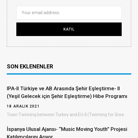
SON EKLENENLER
IPA-II Türkiye ve AB Arasında Şehir Eşleştirme- II
(Yeşil Gelecek için Şehir Eşleştirme) Hibe Programı
18 ARALIK 2021
Town Twinning between Turkey and EU-II (Twinning for Green Future) Grant Scheme (TTGS- II) Türkiye…
İspanya Ulusal Ajansı- “Music Moving Youth” Projesi
Katılımcılarını Arıyor