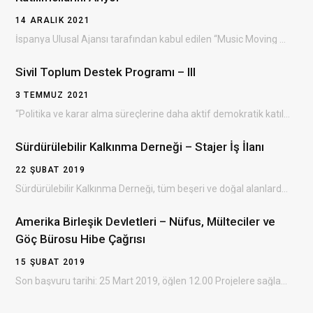
14 ARALIK 2021
İspanya Ulusal Ajansı tarafından kabul edilen “Music Moving Youth ” Erasmus+ projesinin Bulgaristan’da gerçekleşecek olan…
Sivil Toplum Destek Programı – III
3 TEMMUZ 2021
“Politika ve karar alma süreçlerine daha aktif demokratik katılım yoluyla sivil toplumun gelişiminin desteklenmesi” amacıyla…
Sürdürülebilir Kalkınma Derneği – Stajer İş İlanı
22 ŞUBAT 2019
Sürdürülebilir Kalkınma Derneği, tüm beşeri ve doğal alanlarda çevresel, ekonomik ve sosyal kalkınmayı sağlayan, dezavantajlı…
Amerika Birleşik Devletleri – Nüfus, Mülteciler ve
Göç Bürosu Hibe Çağrısı
15 ŞUBAT 2019
Son başvuru tarihi: 25 Mart 2019, öğlen 12.00 Projelere sağlanacak destek: 300.000 – 3.500.000 ABD doları…