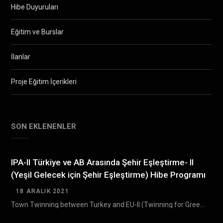
Hibe Duyuruları
Eğitim ve Burslar
İlanlar
Proje Eğitim İçerikleri
SON EKLENENLER
IPA-II Türkiye ve AB Arasında Şehir Eşleştirme- II
(Yeşil Gelecek için Şehir Eşleştirme) Hibe Programı
18 ARALIK 2021
Town Twinning between Turkey and EU-II (Twinning for Green Future) Grant Scheme (TTGS- II) Türkiye…