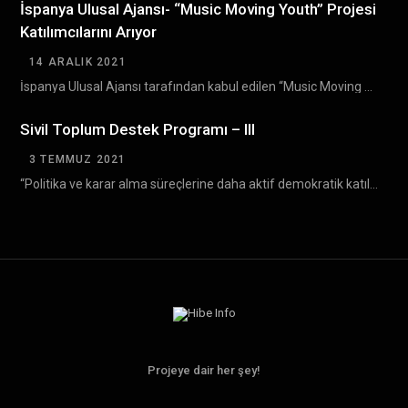
İspanya Ulusal Ajansı- “Music Moving Youth” Projesi
Katılımcılarını Arıyor
14 ARALIK 2021
İspanya Ulusal Ajansı tarafından kabul edilen “Music Moving Youth ” Erasmus+ projesinin Bulgaristan’da gerçekleşecek olan…
Sivil Toplum Destek Programı – III
3 TEMMUZ 2021
“Politika ve karar alma süreçlerine daha aktif demokratik katılım yoluyla sivil toplumun gelişiminin desteklenmesi” amacıyla…
Projeye dair her şey!